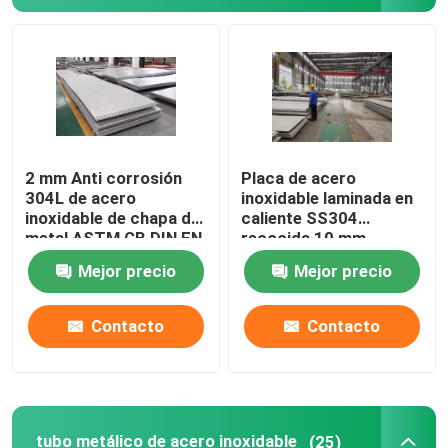
2 mm Anti corrosión
Placa de acero
304L de acero
inoxidable laminada en
inoxidable de chapa de
caliente SS304
metal ASTM GB DIN EN
recocida 10 mm
estándar
personalizada
Mejor precio
Mejor precio
Contacto
Contacto
tubo metálico de acero inoxidable
(25)