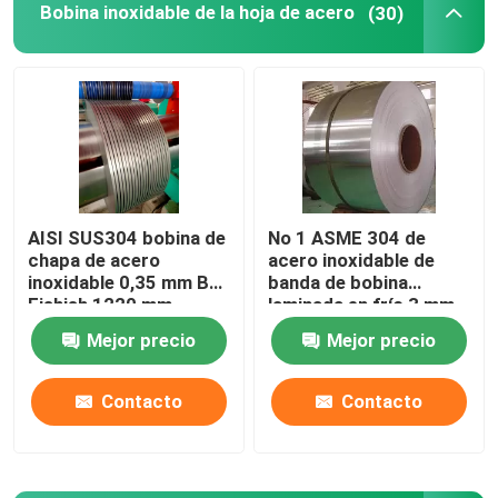
Bobina inoxidable de la hoja de acero
(30)
Productos
Los vídeos
Chapa de acero inoxidable
AISI SUS304 bobina de
No 1 ASME 304 de
chapa de acero
acero inoxidable de
tubo metálico de acero inoxidable
inoxidable 0,35 mm BA
banda de bobina
Fishish 1220 mm
laminada en frío 3 mm
Mejor precio
Mejor precio
Bobina inoxidable de la hoja de acero
Contacto
Contacto
Rodas de acero inoxidable
Plata de chapa de acero inoxidable