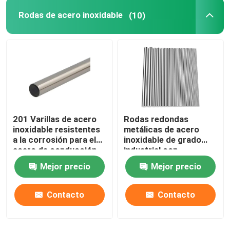
Rodas de acero inoxidable
(10)
Bobina de acero inoxidable 304
Rod Bar de acero inoxidable
Hoja de acero inoxidable 304
201 Varillas de acero
Rodas redondas
Tubería de acero inoxidable 316
inoxidable resistentes
metálicas de acero
a la corrosión para el
inoxidable de grado
acero de conducción
industrial con
El cable de chapa de cobre
en frío
resistencia a altas
Mejor precio
Mejor precio
temperaturas
Envases de cable de acero inoxidable
Contacto
Contacto