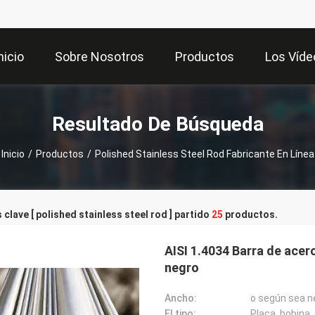
nicio
Sobre Nosotros
Productos
Los Víde
Resultado De Búsqueda
Inicio
/
Productos
/
Polished Stainless Steel Rod Fabricante En Línea
 clave [ polished stainless steel rod ] partido
25
productos.
AISI 1.4034 Barra de acer
negro
Ancho:
o según sea n
El tipo:
Placa, bobina,