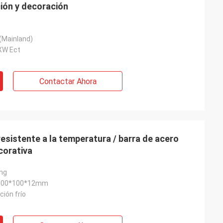
ción y decoración
(Mainland)
XW Ect
Contactar Ahora
resistente a la temperatura / barra de acero
corativa
ing
100*100*12mm
ción frío