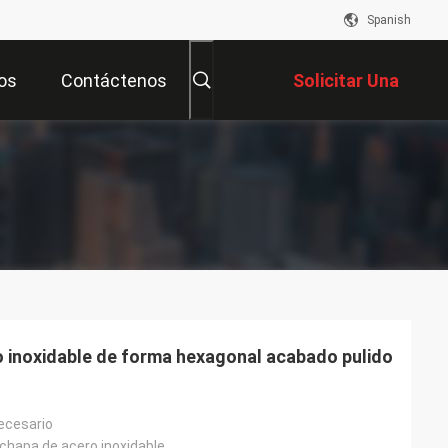
Spanish
os
Contáctenos
Solicitar Una
Cotización
o inoxidable de forma hexagonal acabado pulido
ecesario
 chapa de acero inoxidable