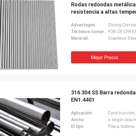
Rodas redondas metálicas
resistencia a altas tempe
Advantages:
Strong Corros
Términos comerciales:
FOB CIF CFR E
Material:
Stainless Stee
Mejor Precio
316 304 SS Barra redonda
EN1.4401
Aplicación:
Construcción, 
Ancho:
o según sea n
El tipo:
Placa, bobina,