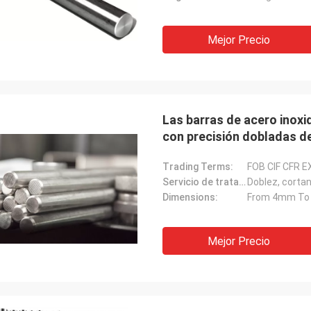
Mejor Precio
Las barras de acero inoxi
con precisión dobladas d
Trading Terms:
FOB CIF CFR E
Servicio de tratamiento:
Doblez, corta
Dimensions:
From 4mm T
Mejor Precio