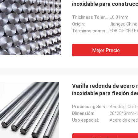
inoxidable para construc
Thickness Tolerance:
±0.01mm
Origin:
Jiangsu China
Términos comerciales:
FOB CIF CFR E
Mejor Precio
Varilla redonda de acero 
inoxidable para flexión de
Processing Service:
Bending, Cutt
Dimensión:
20*20*3mm-
Uso especial:
Acero de direc