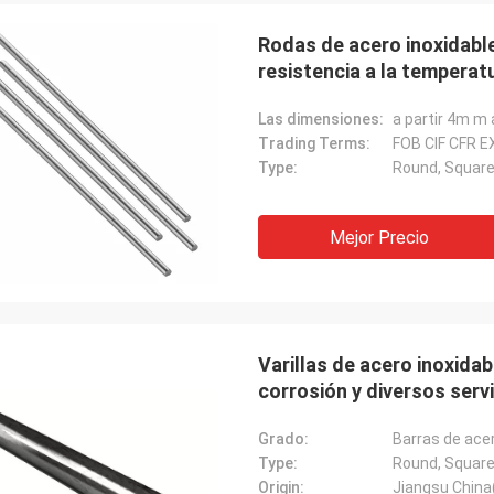
Rodas de acero inoxidable
resistencia a la temperat
Las dimensiones:
a partir 4m m
Trading Terms:
FOB CIF CFR E
Type:
Round, Square,
Mejor Precio
Varillas de acero inoxidab
corrosión y diversos ser
Grado:
Barras de acer
Type:
Round, Square,
Origin:
Jiangsu China