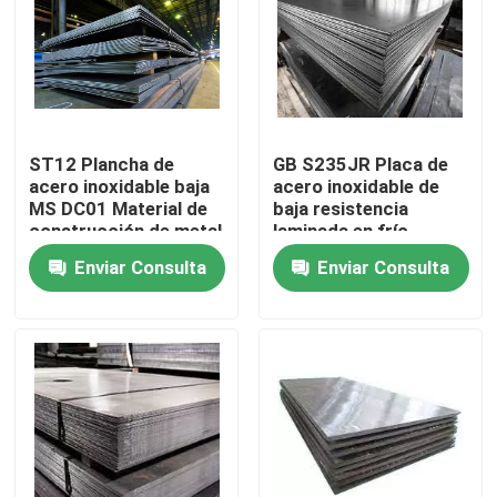
Sobre nosotros
Recorrido por la fábrica
ST12 Plancha de
GB S235JR Placa de
acero inoxidable baja
acero inoxidable de
Control de calidad
MS DC01 Material de
baja resistencia
construcción de metal
laminada en frío
de acero suave
laminada en caliente
Enviar Consulta
Enviar Consulta
Contacta con nosotros
Q345
Solicitar una cita
Chapa de acero inoxidable
tubo metálico de acero inoxidable