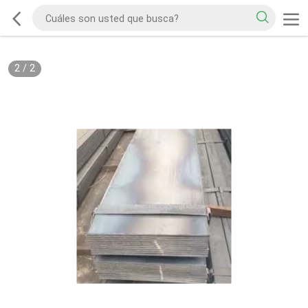
2
/
2