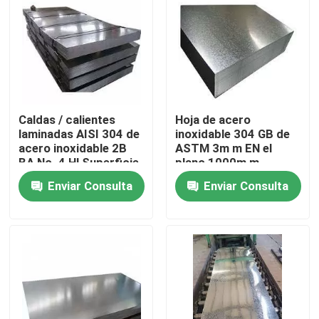
Productos
Los vídeos
Caldas / calientes
Hoja de acero
Chapa de acero inoxidable
laminadas AISI 304 de
inoxidable 304 GB de
acero inoxidable 2B
ASTM 3m m EN el
BA No. 4 Hl Superficie
plano 1000m m -
tubo metálico de acero inoxidable
6000m m del EN
Enviar Consulta
Enviar Consulta
Bobina inoxidable de la hoja de acero
Rodas de acero inoxidable
Plata de chapa de acero inoxidable