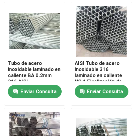
Sobre nosotros
Recorrido por la fábrica
Control de calidad
Tubo de acero
AISI Tubo de acero
inoxidable laminado en
inoxidable 316
Contacta con nosotros
caliente BA 0.2mm
laminado en caliente
316 AISI
NO.1 Finalización de
superficie 316 SS
Enviar Consulta
Enviar Consulta
Tubing
Solicitar una cita
Chapa de acero inoxidable
tubo metálico de acero inoxidable