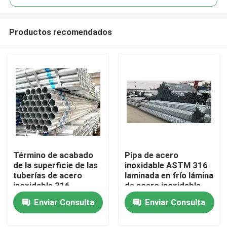
Productos recomendados
Término de acabado
Pipa de acero
En casa
de la superficie de las
inoxidable ASTM 316
tuberías de acero
laminada en frío lámina
inoxidable 316
de acero inoxidable
Productos
laminadas en caliente
recocido brillante
Enviar Consulta
Enviar Consulta
Los vídeos