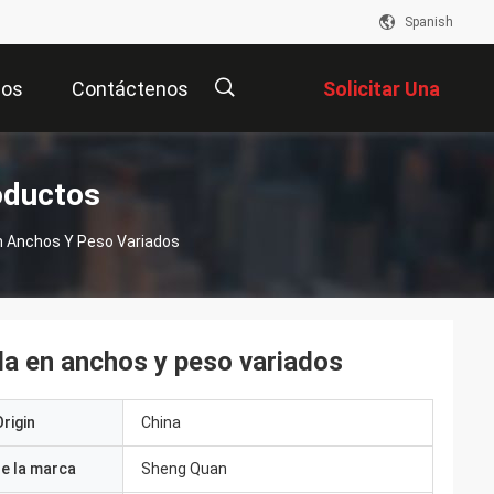
Spanish
eos
Contáctenos
Solicitar Una
Cotización
描
oductos
En Anchos Y Peso Variados
述
da en anchos y peso variados
rigin
China
e la marca
Sheng Quan