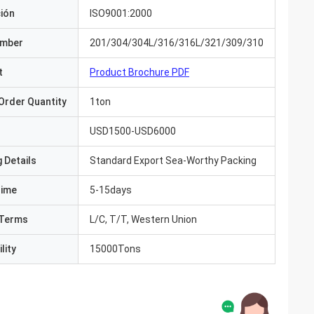
ción
ISO9001:2000
umber
201/304/304L/316/316L/321/309/310
t
Product Brochure PDF
Order Quantity
1ton
USD1500-USD6000
 Details
Standard Export Sea-Worthy Packing
Time
5-15days
Terms
L/C, T/T, Western Union
lity
15000Tons