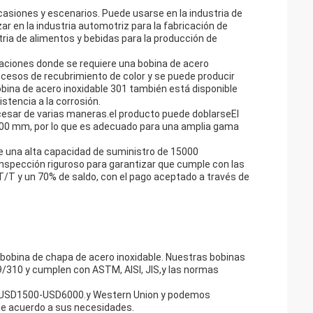
casiones y escenarios. Puede usarse en la industria de
r en la industria automotriz para la fabricación de
tria de alimentos y bebidas para la producción de
caciones donde se requiere una bobina de acero
rocesos de recubrimiento de color y se puede producir
obina de acero inoxidable 301 también está disponible
istencia a la corrosión.
ocesar de varias maneras.el producto puede doblarseEl
00 mm, por lo que es adecuado para una amplia gama
ne una alta capacidad de suministro de 15000
inspección riguroso para garantizar que cumple con las
/T y un 70% de saldo, con el pago aceptado a través de
bobina de chapa de acero inoxidable. Nuestras bobinas
310 y cumplen con ASTM, AISI, JIS,y las normas
tre USD1500-USD6000.y Western Union y podemos
de acuerdo a sus necesidades.