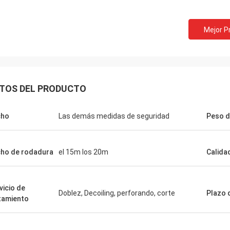
Mejor P
TOS DEL PRODUCTO
cho
Las demás medidas de seguridad
Peso d
ho de rodadura
el 15m los 20m
Calida
vicio de
Doblez, Decoiling, perforando, corte
Plazo 
tamiento