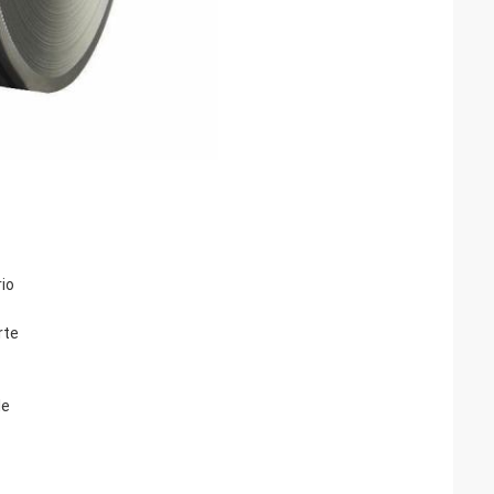
io
rte
le