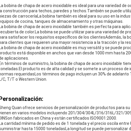
La bobina de chapa de acero inoxidable es ideal para una variedad de o
la construcción para techos, paredes y techos.También se puede utiliza
piezas de carroceríaLa bobina también es ideal para su uso en la indus
equipos de cocina, tanques de almacenamiento y otras máquinas.
La bobina de chapa de acero inoxidable también es perfecta para apli
recubierta de color.La bobina se puede utilizar para una variedad de p
para satisfacer los requisitos específicos de los clientesAdemás, la b
para clientes que requieren una mayor resistencia a la tracción y la res
La bobina de chapa de acero inoxidable es muy versátil y se puede pr
producto está disponible en anchos que van desde 1000 mm hasta 20
de aplicaciones.
En términos de suministro, la bobina de chapa de acero inoxidable tie
toneladas.El producto es de alta calidad y se somete a un proceso de 
normas requeridasLos términos de pago incluyen un 30% de adelanto T
L/C, T/T o Western Union.
Personalización:
Sheng Quan ofrece servicios de personalización de productos para su 
vienen en varios modelos incluyendo 201/304/304L/316/316L/321/309/
DINSon fabricados en China y están certificados ISO9001:2000.
La cantidad mínima de pedido es de 1 tonelada y el precio oscila en
suministrar hasta 15000 toneladasLa longitud se puede personalizar 