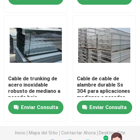
Bobina de acero inoxidable 304
Rod Bar de acero inoxidable
Hoja de acero inoxidable 304
Tubería de acero inoxidable 316
Cable de trunking de
Cable de cable de
acero inoxidable
alambre durable Ss
robusto de mediano a
304 para aplicaciones
El cable de chapa de cobre
pesado bajo
medianas a pesadas
mantenimiento
Enviar Consulta
Enviar Consulta
instalación
Envases de cable de acero inoxidable
suspendida
Inicio
Mapa del Sitio
Contactar Ahora
Desktop Site