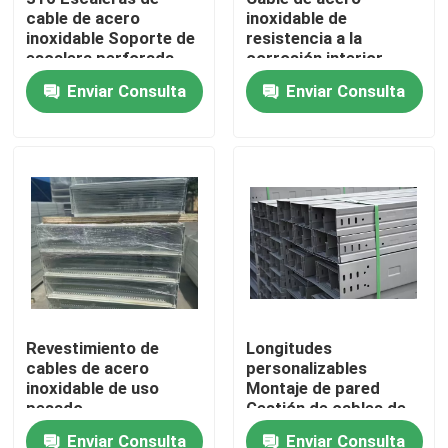
cable de acero
inoxidable de
inoxidable Soporte de
resistencia a la
Productos
escalera perforada
corrosión interior
con cubierta Frp
exterior
Enviar Consulta
Enviar Consulta
Precio del fabricante
Los vídeos
Chapa de acero inoxidable
tubo metálico de acero inoxidable
Bobina inoxidable de la hoja de acero
Revestimiento de
Longitudes
cables de acero
personalizables
Rodas de acero inoxidable
inoxidable de uso
Montaje de pared
pesado
Gestión de cables de
acero inoxidable
Plata de chapa de acero inoxidable
Enviar Consulta
Enviar Consulta