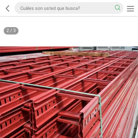
2
/
3