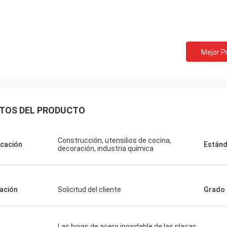
Mejor P
TOS DEL PRODUCTO
Construcción, utensilios de cocina,
icación
Estánd
decoración, industria química
ación
Solicitud del cliente
Grado
Las hojas de acero inoxidable de las placas