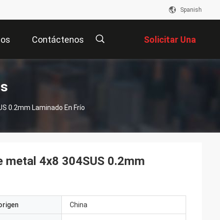
Spanish
eos
Contáctenos
Solicitar Una
Cotización
描
os
SUS 0.2mm Laminado En Frío
述
 de metal 4x8 304SUS 0.2mm
origen
China