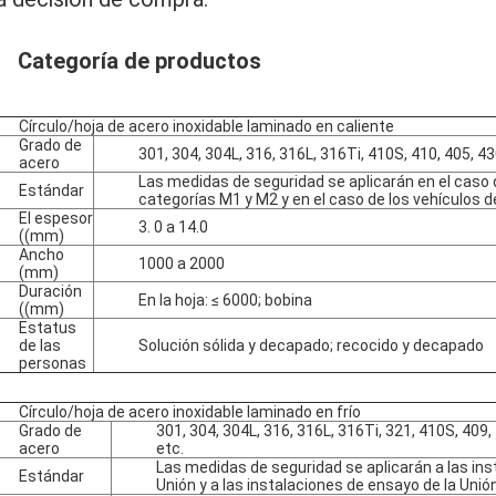
Categoría de productos
Círculo/hoja de acero inoxidable laminado en caliente
Grado de
301, 304, 304L, 316, 316L, 316Ti, 410S, 410, 405, 4
acero
Las medidas de seguridad se aplicarán en el caso d
Estándar
categorías M1 y M2 y en el caso de los vehículos d
El espesor
3. 0 a 14.0
((mm)
Ancho
1000 a 2000
(mm)
Duración
En la hoja: ≤ 6000; bobina
((mm)
Estatus
de las
Solución sólida y decapado; recocido y decapado
personas
Círculo/hoja de acero inoxidable laminado en frío
Grado de
301, 304, 304L, 316, 316L, 316Ti, 321, 410S, 409,
acero
etc.
Las medidas de seguridad se aplicarán a las ins
Estándar
Unión y a las instalaciones de ensayo de la Unión