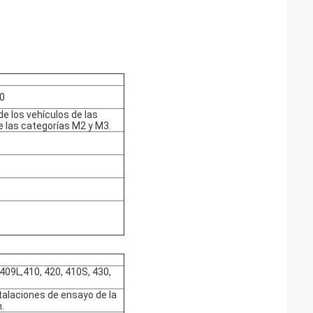
30
e los vehículos de las
e las categorías M2 y M3.
 409L,410, 420, 410S, 430,
talaciones de ensayo de la
.