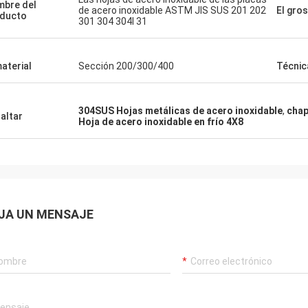
bre del
de acero inoxidable ASTM JIS SUS 201 202
El gro
ducto
301 304 304l 31
material
Sección 200/300/400
Técnic
304SUS Hojas metálicas de acero inoxidable
,
chap
altar
Hoja de acero inoxidable en frío 4X8
JA UN MENSAJE