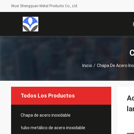
Wuxi Shengquan Metal Products Co., Ltd.
C
Inicio
/
Chapa De Acero Ino
Todos Los Productos
Ac
la
Chapa de acero inoxidable
tubo metálico de acero inoxidable