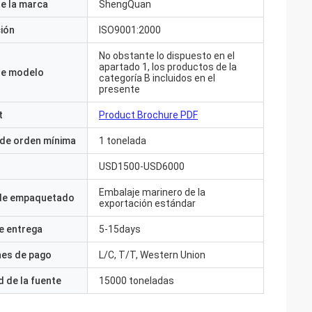
e la marca
ShengQuan
ción
ISO9001:2000
No obstante lo dispuesto en el
apartado 1, los productos de la
e modelo
categoría B incluidos en el
presente
t
Product Brochure PDF
 de orden mínima
1 tonelada
USD1500-USD6000
Embalaje marinero de la
 de empaquetado
exportación estándar
e entrega
5-15days
nes de pago
L/C, T/T, Western Union
 de la fuente
15000 toneladas