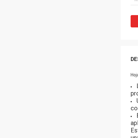
DE
Hoj
pr
coc
ap
Es
un