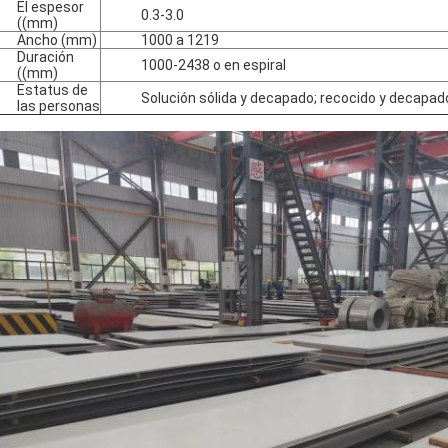
El espesor
0.3-3.0
((mm)
Ancho (mm)
1000 a 1219
Duración
1000-2438 o en espiral
((mm)
Estatus de
Solución sólida y decapado; recocido y decapad
las personas