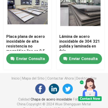
Bobina de acero inoxidable 304
Rod Bar de acero inoxidable
Placa plana de acero
Lámina de acero
inoxidable de alta
inoxidable de 304 321
Hoja de acero inoxidable 304
resistencia no
pulida y laminada en
magnética lisa en 0,5-
frío
20 mm
Tubería de acero inoxidable 316
Enviar Consulta
Enviar Consulta
El cable de chapa de cobre
Inicio
Mapa del Sitio
Contactar Ahora
Desktop Site
Envases de cable de acero inoxidable
Calidad
Chapa de acero inoxidable
Fábrica De
China.Copyright © 2024 Wuxi Shengquan Metal