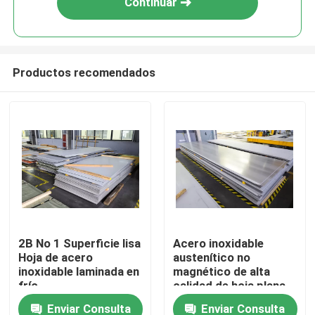
Continuar
Productos recomendados
Inicio
2B No 1 Superficie lisa
Acero inoxidable
Hoja de acero
austenítico no
Sobre nosotros
inoxidable laminada en
magnético de alta
frío
calidad de hoja plana
de metal 0,5-20 mm
Enviar Consulta
Enviar Consulta
Contactos