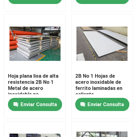
Productos
Los vídeos
Chapa de acero inoxidable
tubo metálico de acero inoxidable
Hoja plana lisa de alta
2B No 1 Hojas de
resistencia 2B No 1
acero inoxidable de
Metal de acero
ferrito laminadas en
inoxidable no
caliente
Bobina inoxidable de la hoja de acero
magnético para la
Enviar Consulta
Enviar Consulta
industria
Rodas de acero inoxidable
Plata de chapa de acero inoxidable