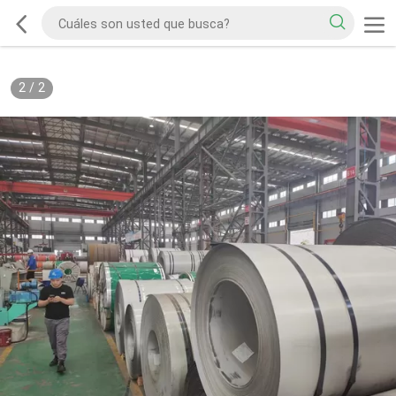
2
/
2